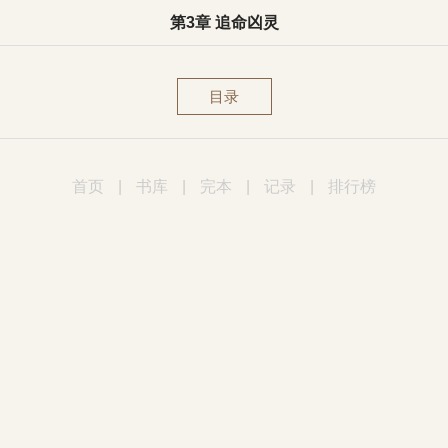
第3章 追命凶灵
目录
首页
|
书库
|
完本
|
记录
|
排行榜