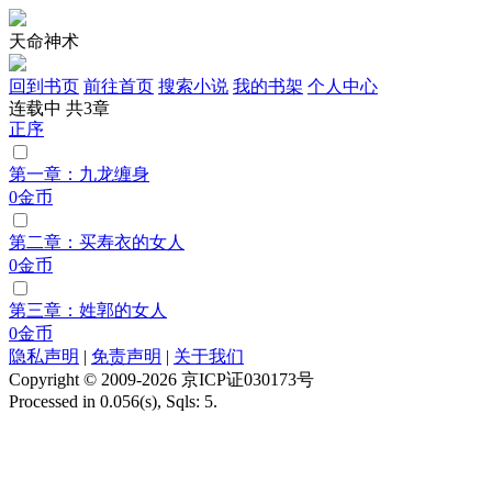
天命神术
回到书页
前往首页
搜索小说
我的书架
个人中心
连载中
共3章
正序
第一章：九龙缠身
0金币
第二章：买寿衣的女人
0金币
第三章：姓郭的女人
0金币
隐私声明
|
免责声明
|
关于我们
Copyright © 2009-2026 京ICP证030173号
Processed in 0.056(s), Sqls: 5.